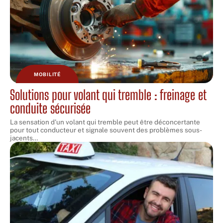
MOBILITÉ
Solutions pour volant qui tremble : freinage et
conduite sécurisée
La sensation d'un volant qui tremble peut être déconcertante
pour tout conducteur et signale souvent des problèmes sous-
jacents
…