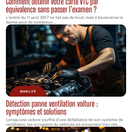
Comment obtenir votre carte VTC par
équivalence sans passer l’examen ?
L'arrêté du 11 août 2017 ne fait pas de bruit, mais il bouleverse la
donne pour de nombreux
…
MOBILITÉ
Détection panne ventilation voiture :
symptômes et solutions
Lorsqu'une voiture souffre d'une défaillance de son système de
ventilation, les occupants du véhicule en ressentent très vite
…