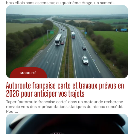
bruxellois sans ascenseur, au quatrième étage, un samedi
…
MOBILITÉ
Autoroute française carte et travaux prévus en
2026 pour anticiper vos trajets
Taper "autoroute française carte" dans un moteur de recherche
renvoie vers des représentations statiques du réseau concédé.
Pour
…