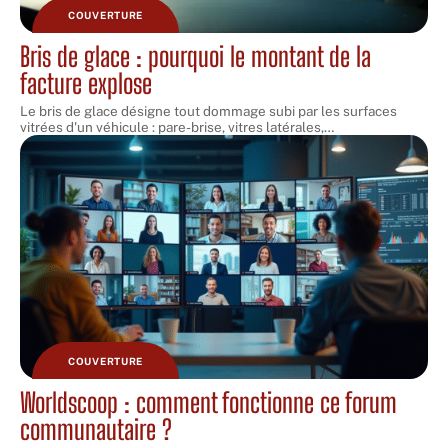
COUVERTURE
Bris de glace : pourquoi le montant de la
facture explose
Le bris de glace désigne tout dommage subi par les surfaces
vitrées d'un véhicule : pare-brise, vitres latérales,
…
COUVERTURE
Worldscoop : comment fonctionne ce forum
communautaire ?